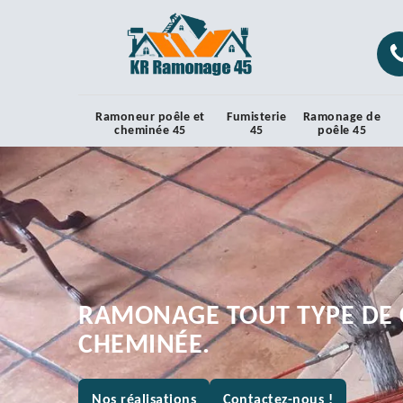
Ramoneur poêle et
Fumisterie
Ramonage de
cheminée 45
45
poêle 45
RAMONAGE TOUT TYPE DE 
CHEMINÉE.
Nos réalisations
Contactez-nous !