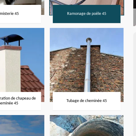
misterie 45
Ramonage de poêle 45
aration de chapeau de
Tubage de cheminée 45
heminée 45