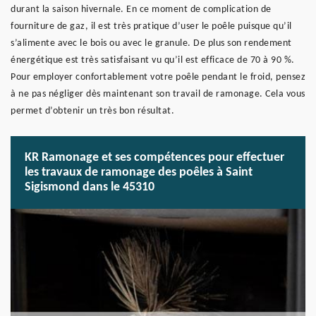
durant la saison hivernale. En ce moment de complication de
fourniture de gaz, il est très pratique d’user le poêle puisque qu’il
s’alimente avec le bois ou avec le granule. De plus son rendement
énergétique est très satisfaisant vu qu’il est efficace de 70 à 90 %.
Pour employer confortablement votre poêle pendant le froid, pensez
à ne pas négliger dès maintenant son travail de ramonage. Cela vous
permet d’obtenir un très bon résultat.
KR Ramonage et ses compétences pour effectuer
les travaux de ramonage des poêles à Saint
Sigismond dans le 45310