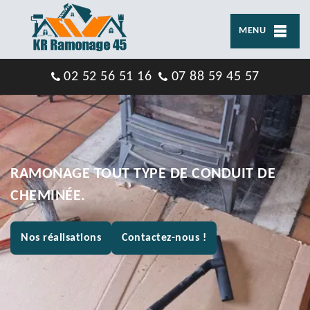
MENU
02 52 56 51 16
07 88 59 45 57
RAMONAGE TOUT TYPE DE CONDUIT DE
CHEMINÉE.
Nos réalisations
Contactez-nous !