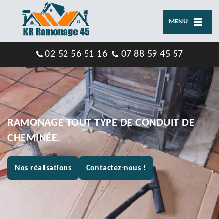
MENU
02 52 56 51 16
07 88 59 45 57
RAMONAGE TOUT TYPE DE CONDUIT DE
CHEMINÉE.
Nos réalisations
Contactez-nous !