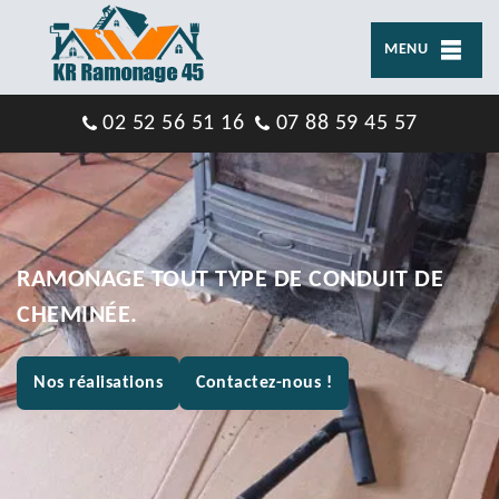
MENU
02 52 56 51 16
07 88 59 45 57
RAMONAGE TOUT TYPE DE CONDUIT DE
CHEMINÉE.
Nos réalisations
Contactez-nous !