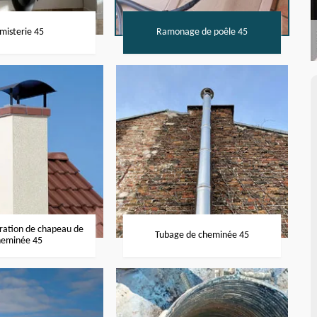
misterie 45
Ramonage de poêle 45
aration de chapeau de
Tubage de cheminée 45
heminée 45