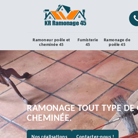
Ramoneur poêle et
Fumisterie
Ramonage de
cheminée 45
45
poêle 45
RAMONAGE TOUT TYPE DE 
CHEMINÉE.
Nos réalisations
Contactez-nous !