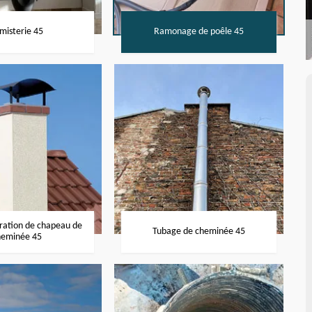
misterie 45
Ramonage de poêle 45
aration de chapeau de
Tubage de cheminée 45
heminée 45