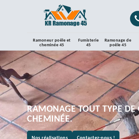
Ramoneur poêle et
Fumisterie
Ramonage de
cheminée 45
45
poêle 45
RAMONAGE TOUT TYPE DE 
CHEMINÉE.
Nos réalisations
Contactez-nous !