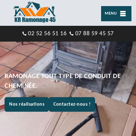
MENU
02 52 56 51 16
07 88 59 45 57
RAMONAGE TOUT TYPE DE CONDUIT DE
CHEMINÉE.
Nos réalisations
Contactez-nous !