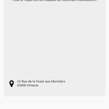
Pose et répartion de chapeau de cheminée Villemoutiers
15 Rue de la Fossé aux Mariniers
45000 Orleans