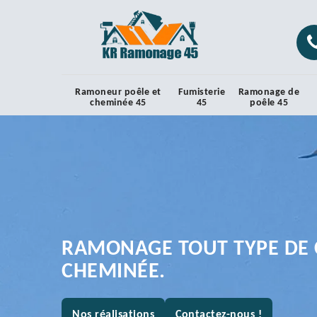
Ramoneur poêle et
Fumisterie
Ramonage de
cheminée 45
45
poêle 45
RAMONAGE TOUT TYPE DE 
CHEMINÉE.
Nos réalisations
Contactez-nous !