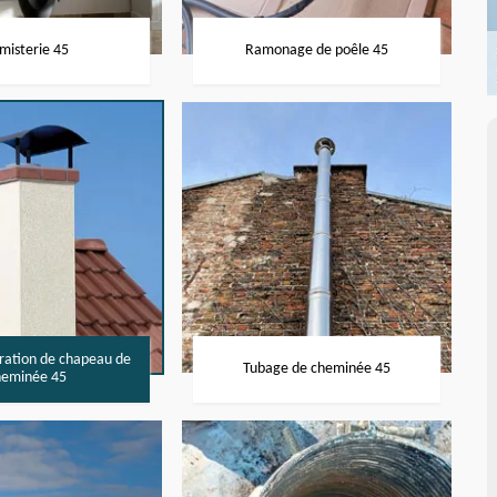
misterie 45
Ramonage de poêle 45
aration de chapeau de
Tubage de cheminée 45
heminée 45