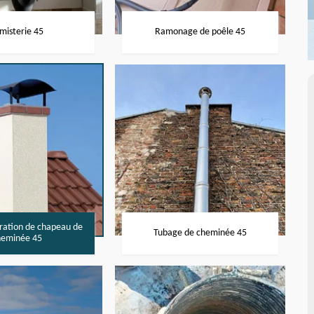
misterie 45
Ramonage de poêle 45
aration de chapeau de
Tubage de cheminée 45
heminée 45