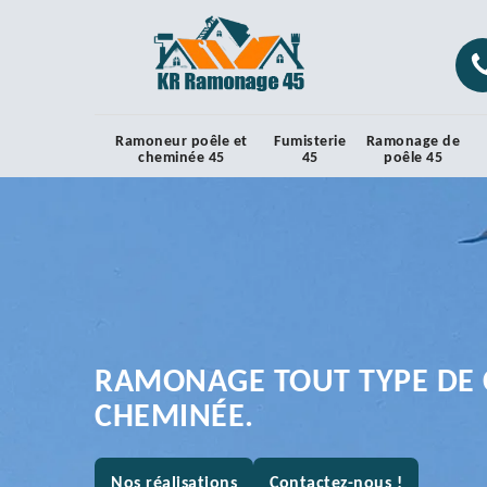
Ramoneur poêle et
Fumisterie
Ramonage de
cheminée 45
45
poêle 45
RAMONAGE TOUT TYPE DE 
CHEMINÉE.
Nos réalisations
Contactez-nous !