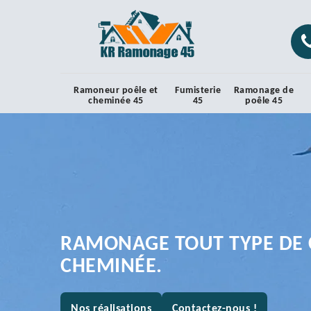
Ramoneur poêle et
Fumisterie
Ramonage de
cheminée 45
45
poêle 45
RAMONAGE TOUT TYPE DE 
CHEMINÉE.
Nos réalisations
Contactez-nous !