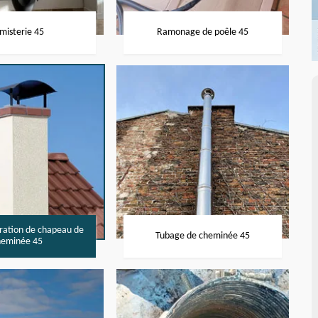
misterie 45
Ramonage de poêle 45
aration de chapeau de
Tubage de cheminée 45
heminée 45