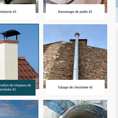
misterie 45
Ramonage de poêle 45
aration de chapeau de
Tubage de cheminée 45
heminée 45