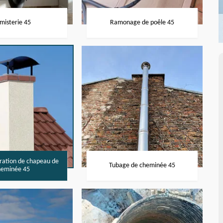
misterie 45
Ramonage de poêle 45
aration de chapeau de
Tubage de cheminée 45
heminée 45