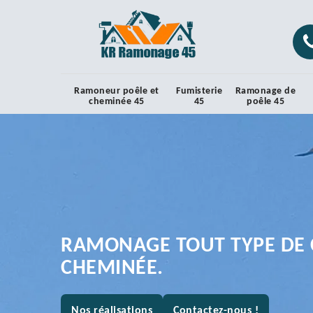
Ramoneur poêle et
Fumisterie
Ramonage de
cheminée 45
45
poêle 45
RAMONAGE TOUT TYPE DE 
CHEMINÉE.
Nos réalisations
Contactez-nous !