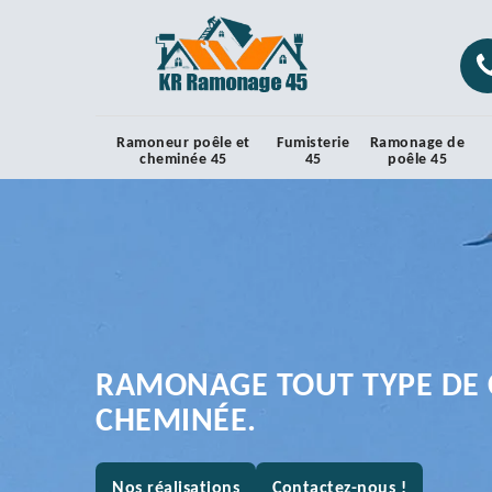
Ramoneur poêle et
Fumisterie
Ramonage de
cheminée 45
45
poêle 45
RAMONAGE TOUT TYPE DE 
CHEMINÉE.
Nos réalisations
Contactez-nous !