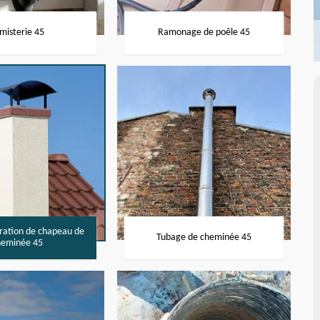
misterie 45
Ramonage de poêle 45
aration de chapeau de
Tubage de cheminée 45
heminée 45