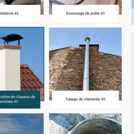
misterie 45
Ramonage de poêle 45
aration de chapeau de
Tubage de cheminée 45
heminée 45