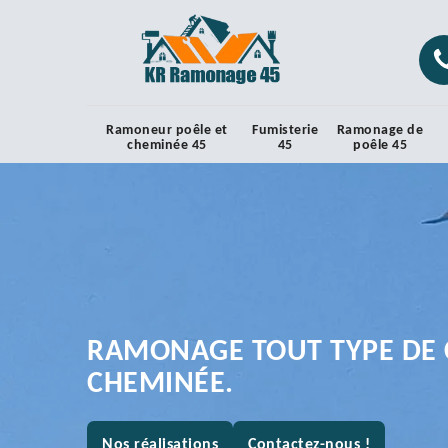
Ramoneur poêle et
Fumisterie
Ramonage de
cheminée 45
45
poêle 45
RAMONAGE TOUT TYPE DE 
CHEMINÉE.
Nos réalisations
Contactez-nous !