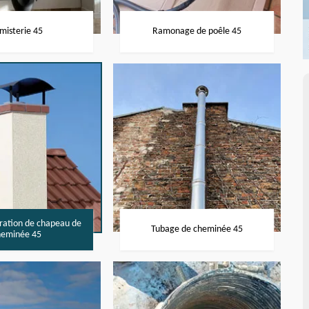
misterie 45
Ramonage de poêle 45
aration de chapeau de
Tubage de cheminée 45
heminée 45