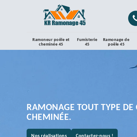
Ramoneur poêle et
Fumisterie
Ramonage de
cheminée 45
45
poêle 45
RAMONAGE TOUT TYPE DE 
CHEMINÉE.
Nos réalisations
Contactez-nous !