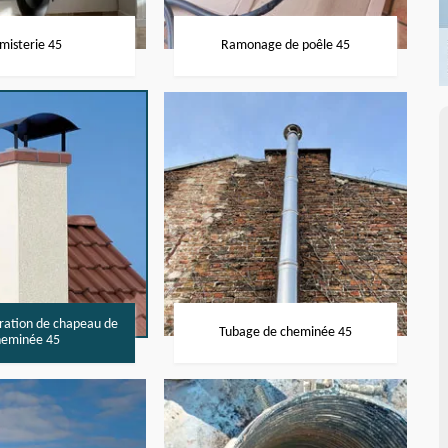
misterie 45
Ramonage de poêle 45
aration de chapeau de
Tubage de cheminée 45
heminée 45