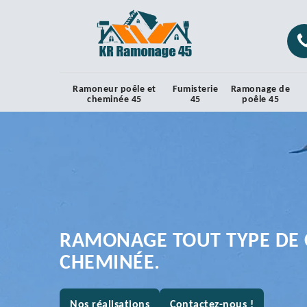
Ramoneur poêle et
Fumisterie
Ramonage de
cheminée 45
45
poêle 45
RAMONAGE TOUT TYPE DE 
CHEMINÉE.
Nos réalisations
Contactez-nous !