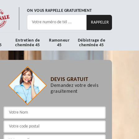
ON VOUS RAPPELLE GRATUITEMENT
Entretien de
Ramoneur
Débistrage de
5
cheminée 45
45
cheminée 45
DEVIS GRATUIT
Demandez votre devis
grauitement