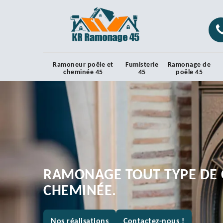
Ramoneur poêle et
Fumisterie
Ramonage de
cheminée 45
45
poêle 45
RAMONAGE TOUT TYPE DE 
CHEMINÉE.
Nos réalisations
Contactez-nous !