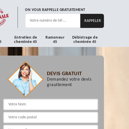
ON VOUS RAPPELLE GRATUITEMENT
Entretien de
Ramoneur
Débistrage de
5
cheminée 45
45
cheminée 45
DEVIS GRATUIT
Demandez votre devis
grauitement