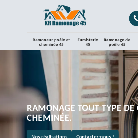
Ramoneur poêle et
Fumisterie
Ramonage de
cheminée 45
45
poêle 45
RAMONAGE TOUT TYPE DE 
CHEMINÉE.
Nos réalisations
Contactez-nous !