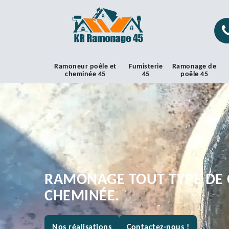
Ramoneur poêle et
Fumisterie
Ramonage de
cheminée 45
45
poêle 45
RAMONAGE TOUT TYPE DE 
CHEMINÉE.
Nos réalisations
Contactez-nous !