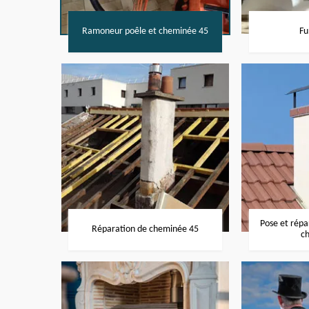
Ramoneur poêle et cheminée 45
Fu
Pose et rép
Réparation de cheminée 45
c