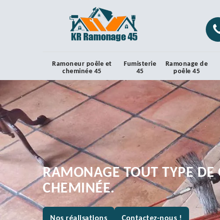
Ramoneur poêle et
Fumisterie
Ramonage de
cheminée 45
45
poêle 45
RAMONAGE TOUT TYPE DE 
CHEMINÉE.
Nos réalisations
Contactez-nous !