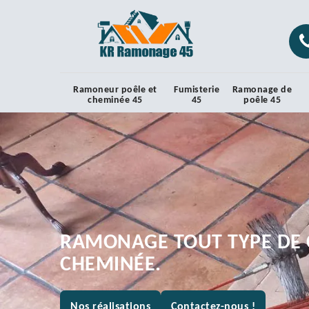
Ramoneur poêle et
Fumisterie
Ramonage de
cheminée 45
45
poêle 45
RAMONAGE TOUT TYPE DE 
CHEMINÉE.
Nos réalisations
Contactez-nous !