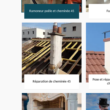
Ramoneur poêle et cheminée 45
Fu
Pose et rép
Réparation de cheminée 45
c