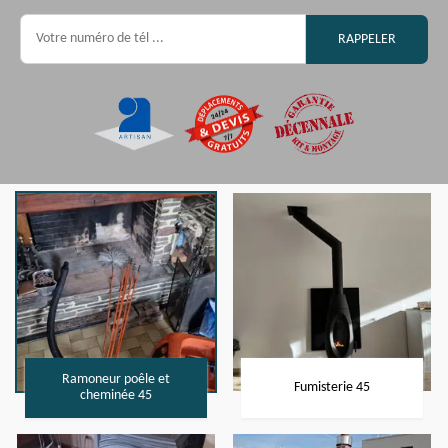
Ramoneur poêle et
Fumisterie 45
cheminée 45