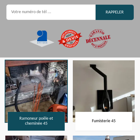
Ramoneur poêle et
Fumisterie 45
cheminée 45