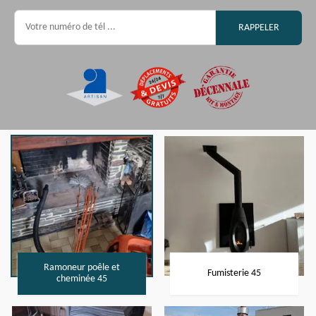
Ramoneur poêle et
Fumisterie 45
cheminée 45