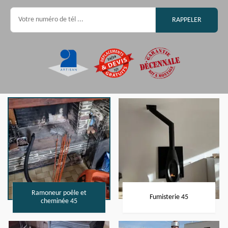
Ramoneur poêle et
Fumisterie 45
cheminée 45