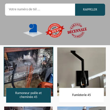
Ramoneur poêle et
Fumisterie 45
cheminée 45