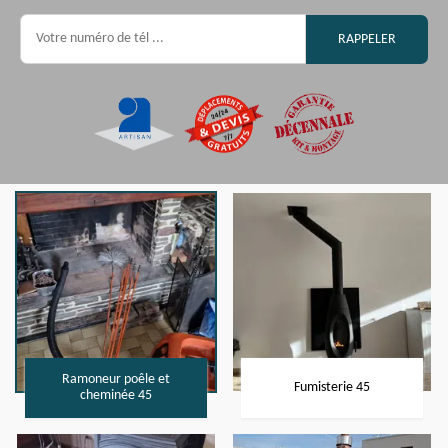
Ramoneur poêle et
Fumisterie 45
cheminée 45