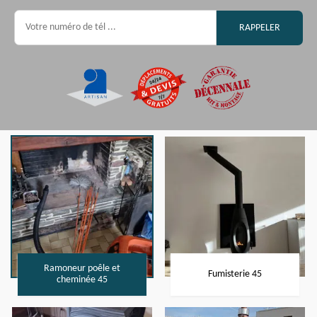
Ramoneur poêle et
Fumisterie 45
cheminée 45