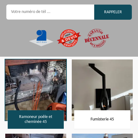
Ramoneur poêle et
Fumisterie 45
cheminée 45