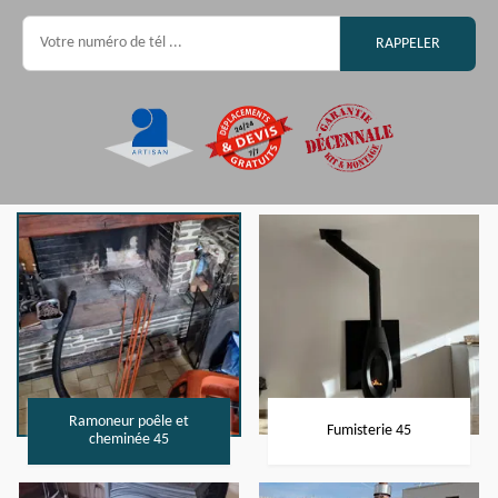
Ramoneur poêle et
Fumisterie 45
cheminée 45