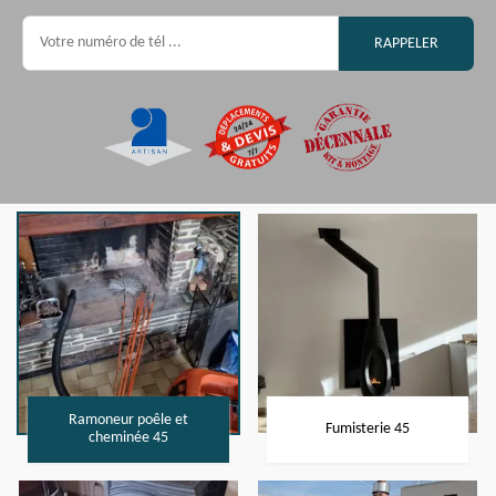
Ramoneur poêle et
Fumisterie 45
cheminée 45