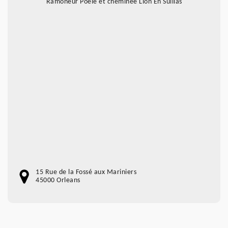
Ramoneur Poele et cheminée Lion En Sullias
15 Rue de la Fossé aux Mariniers
45000 Orleans