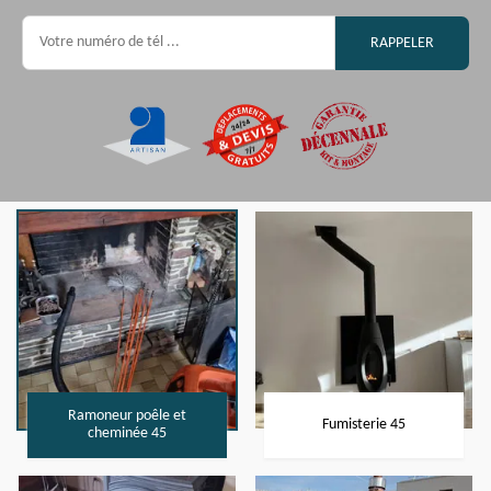
Ramoneur poêle et
Fumisterie 45
cheminée 45