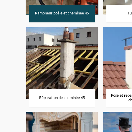
Ramoneur poêle et cheminée 45
Fu
Pose et rép
Réparation de cheminée 45
c