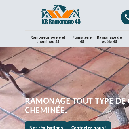
Ramoneur poêle et
Fumisterie
Ramonage de
cheminée 45
45
poêle 45
RAMONAGE TOUT TYPE DE 
CHEMINÉE.
Nos réalisations
Contactez-nous !