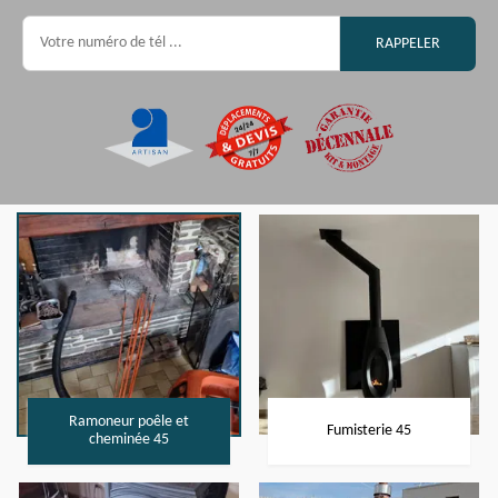
Ramoneur poêle et
Fumisterie 45
cheminée 45