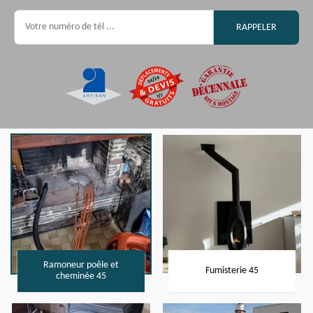
Ramoneur poêle et
Fumisterie 45
cheminée 45