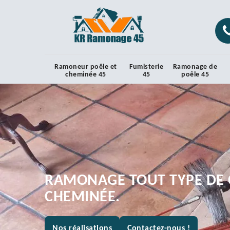
Ramoneur poêle et
Fumisterie
Ramonage de
cheminée 45
45
poêle 45
RAMONAGE TOUT TYPE DE 
CHEMINÉE.
Nos réalisations
Contactez-nous !