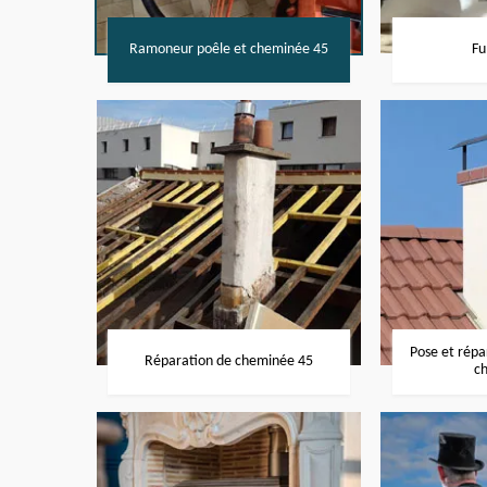
Ramoneur poêle et cheminée 45
Fu
Pose et rép
Réparation de cheminée 45
c