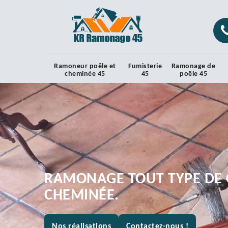
Ramoneur poêle et
Fumisterie
Ramonage de
cheminée 45
45
poêle 45
RAMONAGE TOUT TYPE DE 
CHEMINÉE.
Nos réalisations
Contactez-nous !