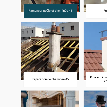
Ramoneur poêle et cheminée 45
Fu
Pose et rép
Réparation de cheminée 45
c