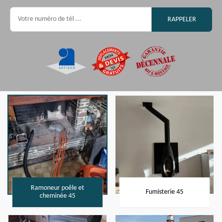
Ramoneur poêle et
Fumisterie 45
cheminée 45