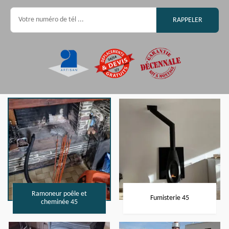
Ramoneur poêle et
Fumisterie 45
cheminée 45