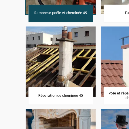
Ramoneur poêle et cheminée 45
Fu
Pose et rép
Réparation de cheminée 45
c