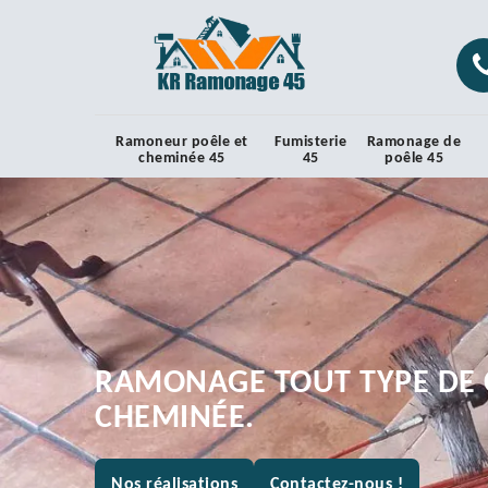
Ramoneur poêle et
Fumisterie
Ramonage de
cheminée 45
45
poêle 45
RAMONAGE TOUT TYPE DE 
CHEMINÉE.
Nos réalisations
Contactez-nous !