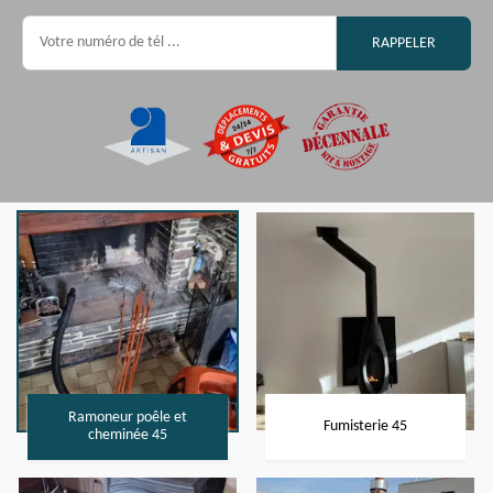
Ramoneur poêle et
Fumisterie 45
cheminée 45