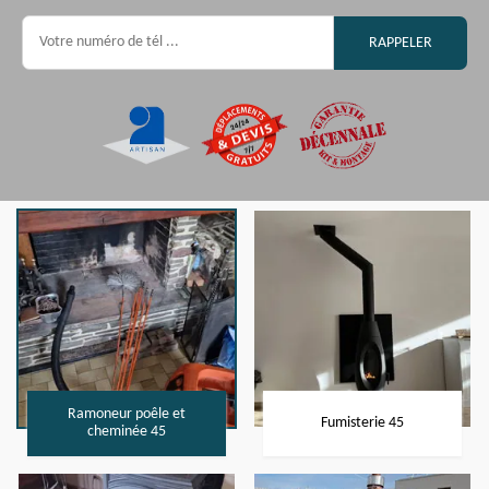
Ramoneur poêle et
Fumisterie 45
cheminée 45