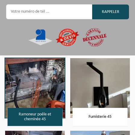
Ramoneur poêle et
Fumisterie 45
cheminée 45