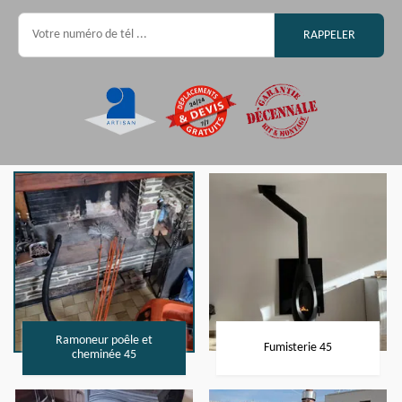
Ramoneur poêle et
Fumisterie 45
cheminée 45