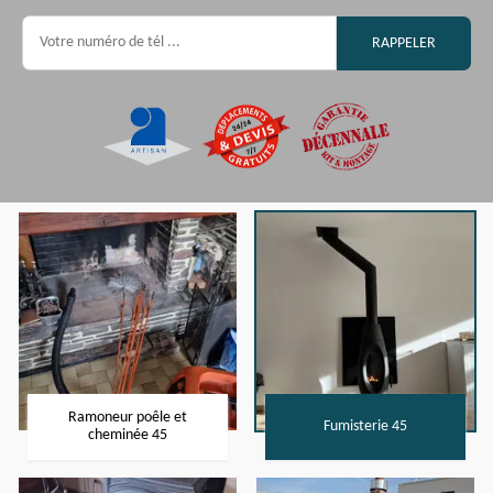
Ramoneur poêle et
Fumisterie 45
cheminée 45