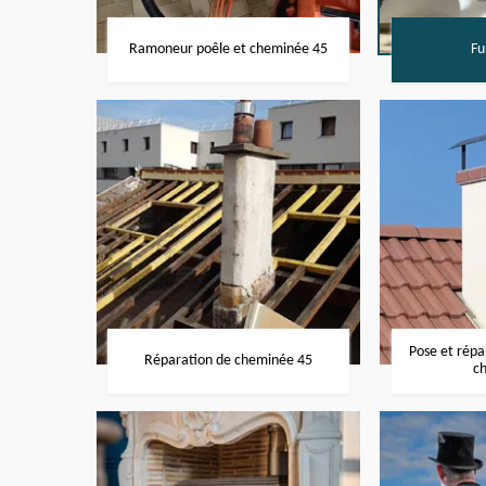
Ramoneur poêle et cheminée 45
Fu
Pose et rép
Réparation de cheminée 45
c