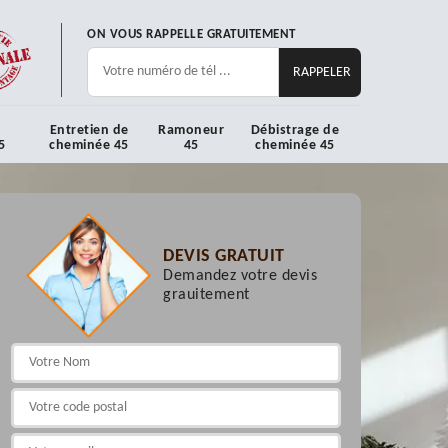
ON VOUS RAPPELLE GRATUITEMENT
Entretien de
Ramoneur
Débistrage de
5
cheminée 45
45
cheminée 45
DEVIS GRATUIT
Demandez votre devis
grauitement