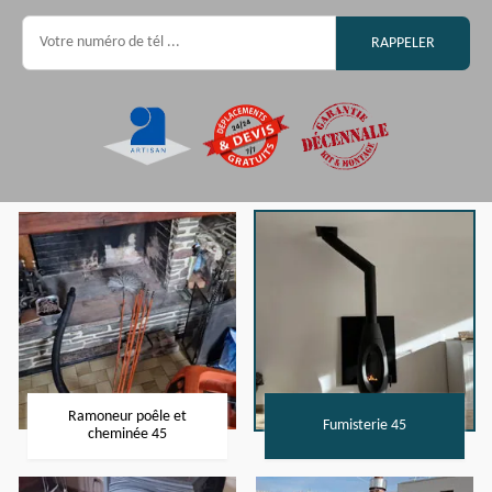
Ramoneur poêle et
Fumisterie 45
cheminée 45