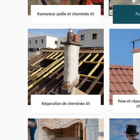
Ramoneur poêle et cheminée 45
Fu
Pose et rép
Réparation de cheminée 45
c